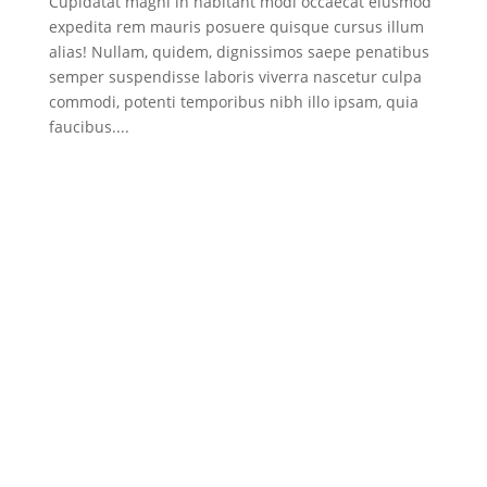
Cupidatat magni in habitant modi occaecat eiusmod
expedita rem mauris posuere quisque cursus illum
alias! Nullam, quidem, dignissimos saepe penatibus
semper suspendisse laboris viverra nascetur culpa
commodi, potenti temporibus nibh illo ipsam, quia
faucibus....